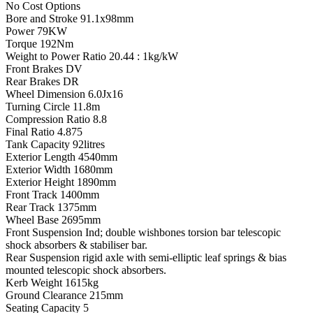
No Cost Options
Bore and Stroke 91.1x98mm
Power 79KW
Torque 192Nm
Weight to Power Ratio 20.44 : 1kg/kW
Front Brakes DV
Rear Brakes DR
Wheel Dimension 6.0Jx16
Turning Circle 11.8m
Compression Ratio 8.8
Final Ratio 4.875
Tank Capacity 92litres
Exterior Length 4540mm
Exterior Width 1680mm
Exterior Height 1890mm
Front Track 1400mm
Rear Track 1375mm
Wheel Base 2695mm
Front Suspension Ind; double wishbones torsion bar telescopic
shock absorbers & stabiliser bar.
Rear Suspension rigid axle with semi-elliptic leaf springs & bias
mounted telescopic shock absorbers.
Kerb Weight 1615kg
Ground Clearance 215mm
Seating Capacity 5