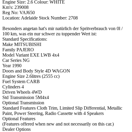
Engine Size: 2.6 Colour: WHITE
Km's: 239008
Reg No: VAJ650
Location: Adelaide Stock Number: 2708
Besonders angetan hat's mir natürlich der Spritverbrauch von 0l /
100 km, was ein nur schwer zu toppender Wert ist:
Standard Specifications:
Make MITSUBISHI
Family PAJERO
Model Variant EXE LWB 4x4
Car Series NG
Year 1990
Doors and Body Style 4D WAGON
Engine Size 2.6litres (2555 cc)
Fuel System CARB
Cylinders 4
Driven Wheels 4WD
Std Transmission 5M4x4
Optional Transmission
Standard Features Cloth Trim, Limited Slip Differential, Metallic
Paint, Power Steering, Radio Cassette with 4 Speakers
Optional Features
(Features offered when new and not necessarily on this car.)
Dealer Options