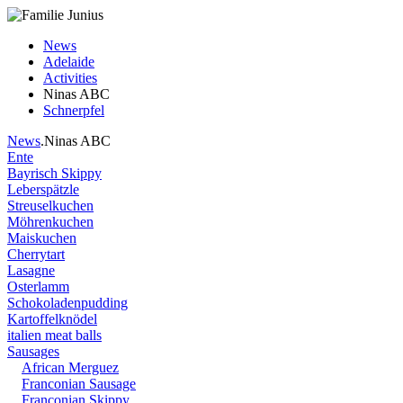
News
Adelaide
Activities
Ninas ABC
Schnerpfel
News
.Ninas ABC
Ente
Bayrisch Skippy
Leberspätzle
Streuselkuchen
Möhrenkuchen
Maiskuchen
Cherrytart
Lasagne
Osterlamm
Schokoladenpudding
Kartoffelknödel
italien meat balls
Sausages
African Merguez
Franconian Sausage
Franconian Skippy