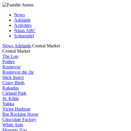
News
Adelaide
Activities
Ninas ABC
Schnerpfel
News
.
Adelaide
.Central Market
Central Market
The Loo
Polites
Rostrevor
Rostrevor die 2te
Stick Insect
Crazy Birds
Kakadus
Cleland Park
St. Kilda
Yakka
Victor Harbour
Big Rocking Horse
Chocolate Factory
White Ants
Monarto Zoo