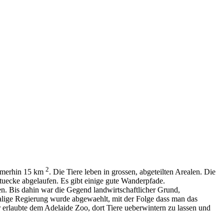
2
 immerhin 15 km
. Die Tiere leben in grossen, abgeteilten Arealen. Die
tuecke abgelaufen. Es gibt einige gute Wanderpfade.
ten. Bis dahin war die Gegend landwirtschaftlicher Grund,
alige Regierung wurde abgewaehlt, mit der Folge dass man das
Er erlaubte dem Adelaide Zoo, dort Tiere ueberwintern zu lassen und