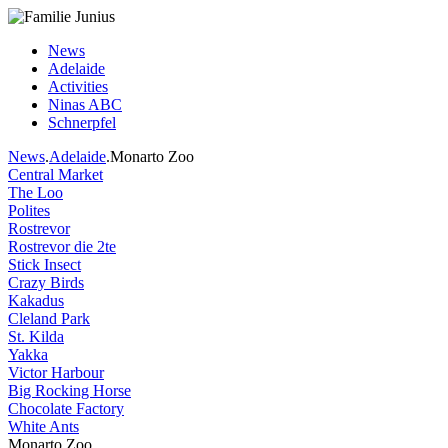
News
Adelaide
Activities
Ninas ABC
Schnerpfel
News
.
Adelaide
.Monarto Zoo
Central Market
The Loo
Polites
Rostrevor
Rostrevor die 2te
Stick Insect
Crazy Birds
Kakadus
Cleland Park
St. Kilda
Yakka
Victor Harbour
Big Rocking Horse
Chocolate Factory
White Ants
Monarto Zoo