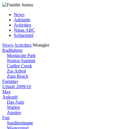
News
Adelaide
Activities
Ninas ABC
Schnerpfel
News
.
Activities
.Wrangler
Radlfahren
Montacute Park
Norton Summit
Cudlee Creek
Zur Arbeit
Zum Beach
Farmday
Urlaub 2009/10
Max
Ankunft
Das Auto
Warten
Aussies
Fun
Suedtirolgame
Mastermind