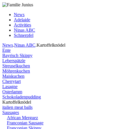
News
Adelaide
Activities
Ninas ABC
Schnerpfel
News
.
Ninas ABC
.Kartoffelknödel
Ente
Bayrisch Skippy
Leberspätzle
Streuselkuchen
Möhrenkuchen
Maiskuchen
Cherrytart
Lasagne
Osterlamm
Schokoladenpudding
Kartoffelknödel
italien meat balls
Sausages
African Merguez
Franconian Sausage
Franconian Skippy